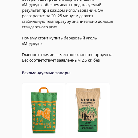
«Медведь» обеспечивает предсказуемый
результат при каждом использовании. Он
разгорается за 20–25 минут и держит
стабильную температуру значительно дольше
стандартного угля.
Почему стоит купить березовый уголь
«Медведь»
Главное отличие — честное качество продукта.
Вес соответствует заявленным 2,5 кг, без
недовеса и без избыточной пыли внутри
упаковки. Это позволяет точно рассчитывать
Рекомендуемые товары
расход угля и снижает потери при
приготовлении.
За счет высокой плотности уголь:
— дольше горит
— дает более сильный жар
— экономичнее в использовании
По сравнению с обычным древесным углем,
расход снижается, а процесс приготовления
становится стабильнее и удобнее.